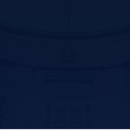
Contact us
سیرجان بلوار سید جمال الدین اسد ابادی جنب پارک ترافیک –کد پستی
:7816916338
تلفن: 31296800-034 و 31296809-034
فکس:31296836-034
پست الکترونیک: ssm@sirums.ac.ir
واحد تلفن تماس:
ریاست : 31296810-034 و31296811-034
آموزش: 42234506-034
فکس معاونت توسعه مدیریت و منابع : 31296812-034
فکس آموزش: 42202051-034
امروز: 151