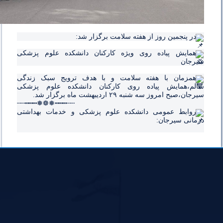
در پنجمین روز از هفته سلامت برگزار شد:
همایش پیاده روی ویژه کارکنان دانشکده علوم پزشکی
سیرجان
همزمان با هفته سلامت و با هدف ترویج سبک زندگی
سالم،همایش پیاده روی کارکنان دانشکده علوم پزشکی
سیرجان،صبح امروز سه شنبه ۲۹ اردیبهشت ماه برگزار شد.‌
┄┄┅┅┅❅❁❅┅┅┅┄┄
روابط عمومی دانشکده علوم پزشکی و خدمات بهداشتی
درمانی سیرجان: