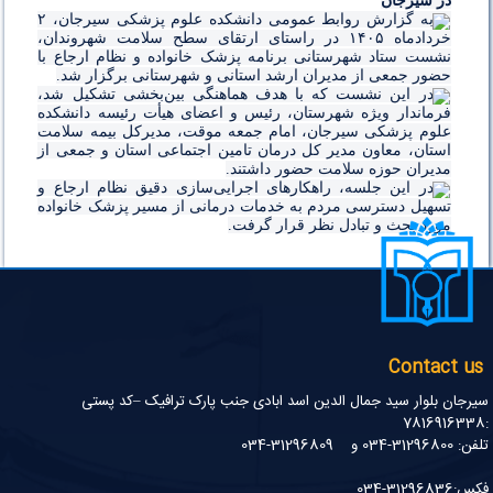
در سیرجان
به گزارش روابط عمومی دانشکده علوم پزشکی سیرجان، ۲
خردادماه ۱۴۰۵ در راستای ارتقای سطح سلامت شهروندان،
نشست ستاد شهرستانی برنامه پزشک خانواده و نظام ارجاع با
حضور جمعی از مدیران ارشد استانی و شهرستانی برگزار شد.
در این نشست که با هدف هماهنگی بین‌بخشی تشکیل شد،
فرماندار ویژه شهرستان، رئیس و اعضای هیأت رئیسه دانشکده
علوم پزشکی سیرجان، امام جمعه موقت، مدیرکل بیمه سلامت
استان، معاون مدیر کل درمان تامین اجتماعی استان و جمعی از
مدیران حوزه سلامت حضور داشتند.
در این جلسه، راهکارهای اجرایی‌سازی دقیق نظام ارجاع و
تسهیل دسترسی مردم به خدمات درمانی از مسیر پزشک خانواده
مورد بحث و تبادل نظر قرار گرفت.‌
Contact us
سیرجان بلوار سید جمال الدین اسد ابادی جنب پارک ترافیک –کد پستی
:7816916338
تلفن: 31296800-034 و 31296809-034
فکس:31296836-034