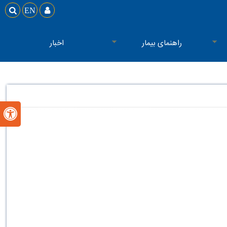

EN

راهنمای بیمار
اخبار
