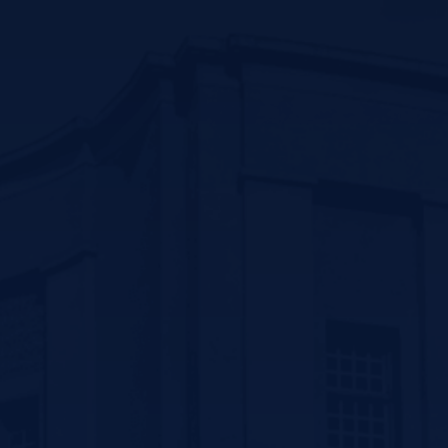
Contact us
سیرجان بلوار سید جمال الدین اسد ابادی جنب پارک
ترافیک –کد پستی :7816916338
تلفن: 31296800-034 و 31296809-034
فکس:31296836-034
پست الکترونیک: ssm@sirums.ac.ir
واحد تلفن تماس:
ریاست : 31296810-034 و31296811-034
آموزش: 42234506-034
فکس معاونت توسعه مدیریت و منابع : 31296812-034