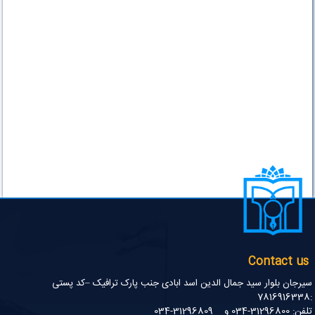
Contact us
سیرجان بلوار سید جمال الدین اسد ابادی جنب پارک ترافیک –کد پستی
:7816916338
تلفن: 31296800-034 و 31296809-034