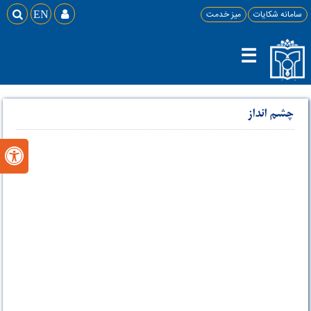
سامانه شکایات
میز خدمت

EN

☰
چشم انداز
