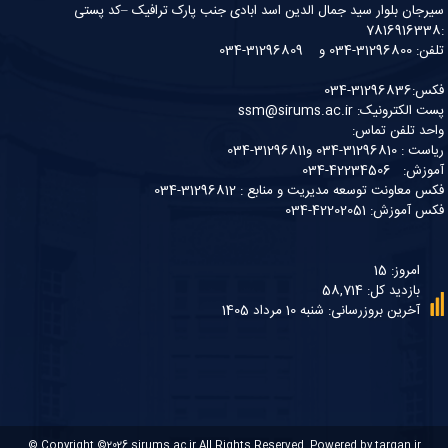
سیرجان بلوار سید جمال الدین اسد ابادی جنب پارک ترافیک –کد پستی
:7816916338
تلفن: 31296800-034 و 31296809-034
فکس:31296836-034
پست الکترونیک: ssm@sirums.ac.ir
واحد تلفن تماس:
ریاست : 31296810-034 و31296811-034
آموزش: 42234506-034
فکس معاونت توسعه مدیریت و منابع : 31296812-034
فکس آموزش: 42202051-034
امروز: 15
بازدید کل: 58,714
آخرین بروزرسانی: شنبه 10 مرداد 1405
© Copyright ©2026
sirums.ac.ir
All Rights Reserved. Powered by
targan.ir