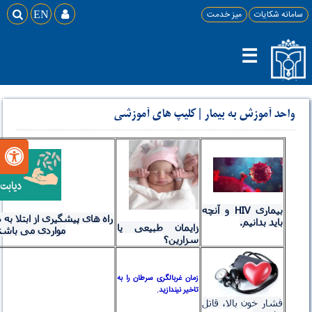
سامانه شکایات
میز خدمت

EN

☰
واحد آموزش به بیمار
|
کلیپ های آموزشی

بیماری HIV و آنچه
باید بدانیم.
زایمان طبیعی یا
مواردی می باشن
سزارین؟
زمان غربالگری سرطان را به
تاخیر نیندازید.
فشار خون بالا، قاتل