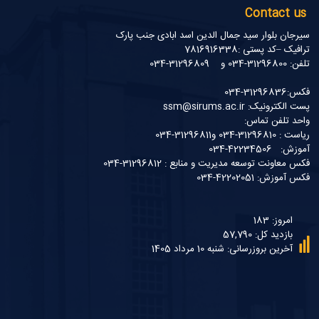
Contact us
سیرجان بلوار سید جمال الدین اسد ابادی جنب پارک
ترافیک –کد پستی :7816916338
تلفن: 31296800-034 و 31296809-034
فکس:31296836-034
پست الکترونیک: ssm@sirums.ac.ir
واحد تلفن تماس:
ریاست : 31296810-034 و31296811-034
آموزش: 42234506-034
فکس معاونت توسعه مدیریت و منابع : 31296812-034
فکس آموزش: 42202051-034
امروز: 183
بازدید کل: 57,790
آخرین بروزرسانی: شنبه 10 مرداد 1405