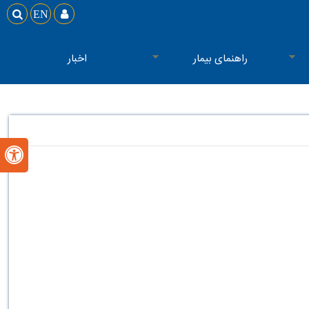

EN

راهنمای بیمار
اخبار
