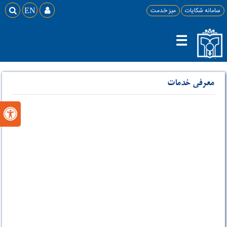
سامانه شکایات
میز خدمت

EN

☰
معرفی خدمات
