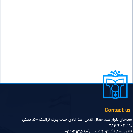
Contact us
سیرجان بلوار سید جمال الدین اسد ابادی جنب پارک ترافیک –کد پستی
:7816916338
تلفن: 31296800-034 و 31296809-034