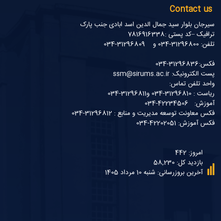
Contact us
سیرجان بلوار سید جمال الدین اسد ابادی جنب پارک
ترافیک –کد پستی :7816916338
تلفن: 31296800-034 و 31296809-034
فکس:31296836-034
پست الکترونیک: ssm@sirums.ac.ir
واحد تلفن تماس:
ریاست : 31296810-034 و31296811-034
آموزش: 42234506-034
فکس معاونت توسعه مدیریت و منابع : 31296812-034
فکس آموزش: 42202051-034
امروز: 442
بازدید کل: 58,230
آخرین بروزرسانی: شنبه 10 مرداد 1405