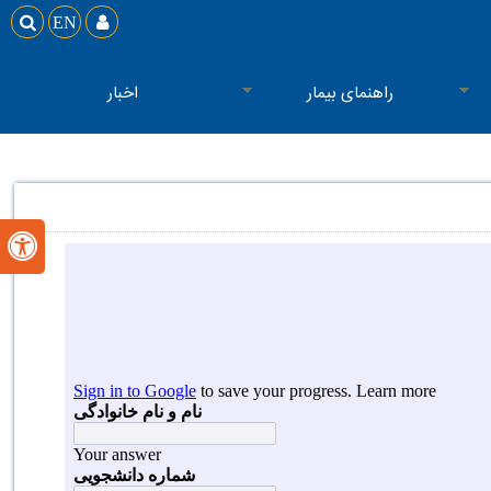

EN

راهنمای بیمار
اخبار
