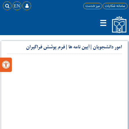
سامانه شکایات
میز خدمت

EN

☰
امور دانشجویان
|
آیین نامه ها
|
فرم پوشش فراگیران
