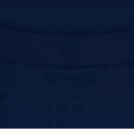
Contact us
سیرجان بلوار سید جمال الدین اسد ابادی جنب پارک ترافیک –کد پستی
:7816916338
تلفن: 31296800-034 و 31296809-034
فکس:31296836-034
پست الکترونیک: ssm@sirums.ac.ir
واحد تلفن تماس:
ریاست : 31296810-034 و31296811-034
آموزش: 42234506-034
فکس معاونت توسعه مدیریت و منابع : 31296812-034
فکس آموزش: 42202051-034
امروز: 120
بازدید کل: 57,790