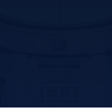
Contact us
سیرجان بلوار سید جمال الدین اسد ابادی جنب پارک ترافیک –کد پستی
:7816916338
تلفن: 31296800-034 و 31296809-034
فکس:31296836-034
پست الکترونیک: ssm@sirums.ac.ir
واحد تلفن تماس:
ریاست : 31296810-034 و31296811-034
آموزش: 42234506-034
فکس معاونت توسعه مدیریت و منابع : 31296812-034
فکس آموزش: 42202051-034
امروز: 143
بازدید کل: 57,790