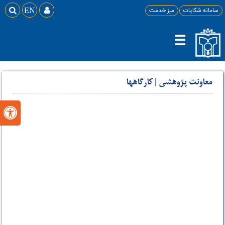
سامانه شکایات
میز خدمت

EN

☰
معاونت پژوهشی
|
کارگاهها
