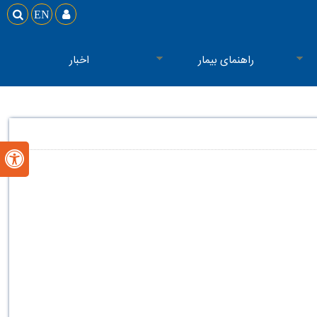

EN

راهنمای بیمار
اخبار
