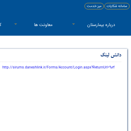
سامانه شکایات
میز خدمت
درباره بیمارستان
معاونت ها
ک
دانش لینک
http://sirums.daneshlink.ir/Forms/Account/Login.aspx?ReturnUrl=%2f