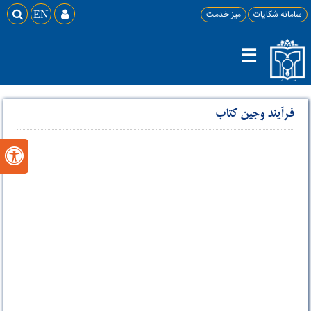
سامانه شکایات
میز خدمت

EN

☰
فرآیند وجین کتاب
