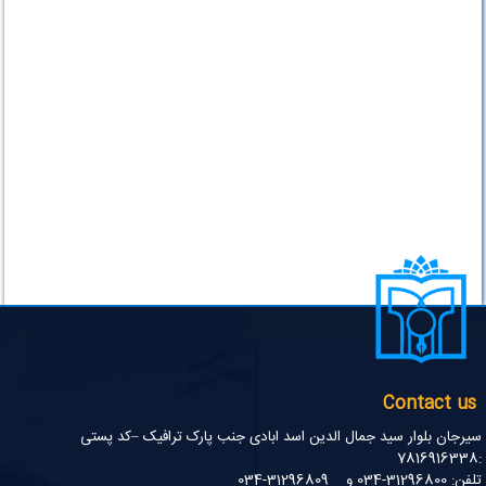
Contact us
سیرجان بلوار سید جمال الدین اسد ابادی جنب پارک ترافیک –کد پستی
:7816916338
تلفن: 31296800-034 و 31296809-034