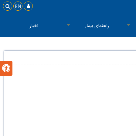

EN

راهنمای بیمار
اخبار
