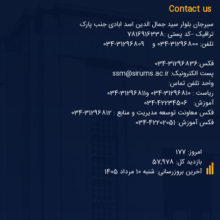
Contact us
سیرجان بلوار سید جمال الدین اسد ابادی جنب پارک
ترافیک –کد پستی :7816916338
تلفن: 31296800-034 و 31296809-034
فکس:31296836-034
پست الکترونیک: ssm@sirums.ac.ir
واحد تلفن تماس:
ریاست : 31296810-034 و31296811-034
آموزش: 42234506-034
فکس معاونت توسعه مدیریت و منابع : 31296812-034
فکس آموزش: 42202051-034
امروز: 177
بازدید کل: 57,978
آخرین بروزرسانی: شنبه 10 مرداد 1405