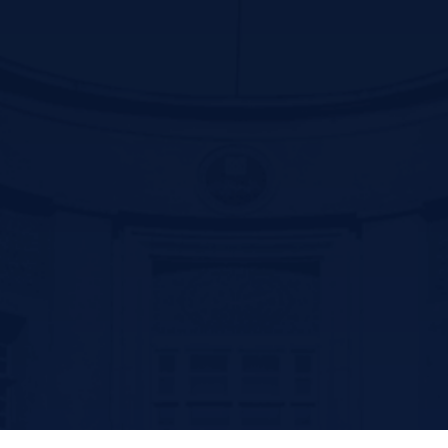
Contact us
سیرجان بلوار سید جمال الدین اسد ابادی جنب پارک ترافیک –کد پستی
:7816916338
تلفن: 31296800-034 و 31296809-034
فکس:31296836-034
پست الکترونیک: ssm@sirums.ac.ir
واحد تلفن تماس:
ریاست : 31296810-034 و31296811-034
آموزش: 42234506-034
فکس معاونت توسعه مدیریت و منابع : 31296812-034
فکس آموزش: 42202051-034
امروز: 446
بازدید کل: 58,230