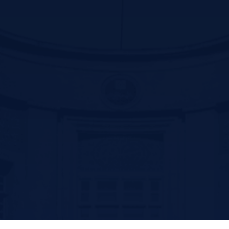
Contact us
سیرجان بلوار سید جمال الدین اسد ابادی جنب پارک ترافیک –کد پستی
:7816916338
تلفن: 31296800-034 و 31296809-034
فکس:31296836-034
پست الکترونیک: ssm@sirums.ac.ir
واحد تلفن تماس:
ریاست : 31296810-034 و31296811-034
آموزش: 42234506-034
فکس معاونت توسعه مدیریت و منابع : 31296812-034
فکس آموزش: 42202051-034
امروز: 53
بازدید کل: 57,978