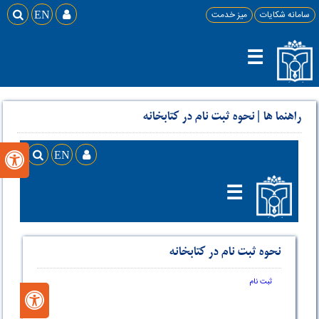
سامانه شکایات
میز خدمت

EN

☰
راهنما ها
|
نحوه ثبت نام در کتابخانه
