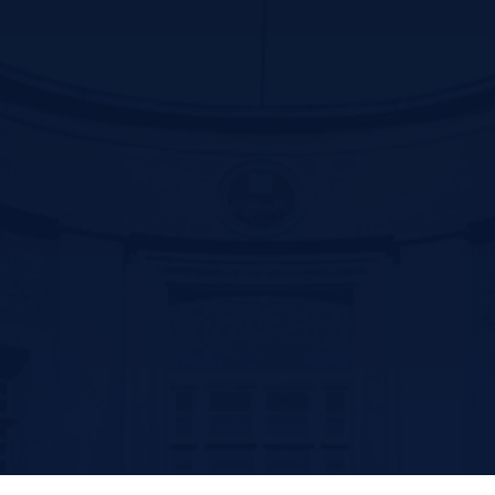
Contact us
سیرجان بلوار سید جمال الدین اسد ابادی جنب پارک ترافیک –کد پستی
:7816916338
تلفن: 31296800-034 و 31296809-034
فکس:31296836-034
پست الکترونیک: ssm@sirums.ac.ir
واحد تلفن تماس:
ریاست : 31296810-034 و31296811-034
آموزش: 42234506-034
فکس معاونت توسعه مدیریت و منابع : 31296812-034
فکس آموزش: 42202051-034
امروز: 452
بازدید کل: 58,230