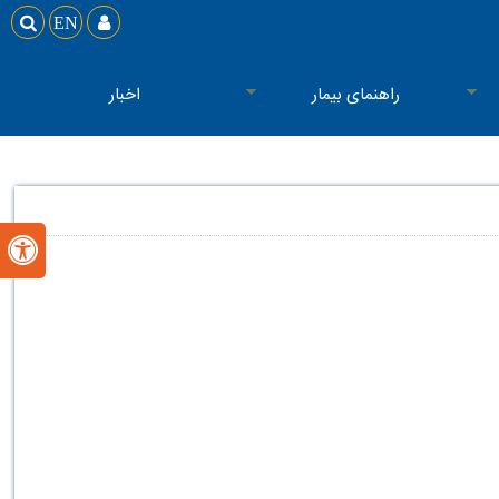

EN

راهنمای بیمار
اخبار
