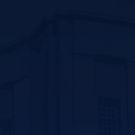
Contact us
سیرجان بلوار سید جمال الدین اسد ابادی جنب پارک
ترافیک –کد پستی :7816916338
تلفن: 31296800-034 و 31296809-034
فکس:31296836-034
پست الکترونیک: ssm@sirums.ac.ir
واحد تلفن تماس:
ریاست : 31296810-034 و31296811-034
آموزش: 42234506-034
فکس معاونت توسعه مدیریت و منابع : 31296812-034