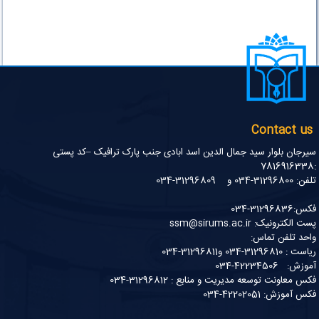
Contact us
سیرجان بلوار سید جمال الدین اسد ابادی جنب پارک ترافیک –کد پستی
:7816916338
تلفن: 31296800-034 و 31296809-034
فکس:31296836-034
پست الکترونیک: ssm@sirums.ac.ir
واحد تلفن تماس:
ریاست : 31296810-034 و31296811-034
آموزش: 42234506-034
فکس معاونت توسعه مدیریت و منابع : 31296812-034
فکس آموزش: 42202051-034